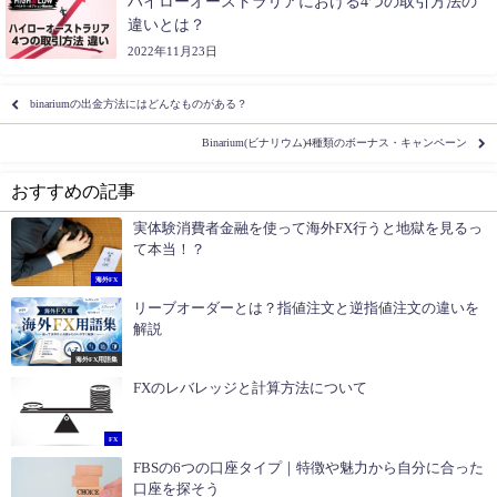
ハイローオーストラリアにおける4つの取引方法の
違いとは？
2022年11月23日
binariumの出金方法にはどんなものがある？
Binarium(ビナリウム)4種類のボーナス・キャンペーン
おすすめの記事
実体験消費者金融を使って海外FX行うと地獄を見るっ
て本当！？
海外FX
リーブオーダーとは？指値注文と逆指値注文の違いを
解説
海外FX用語集
FXのレバレッジと計算方法について
FX
FBSの6つの口座タイプ｜特徴や魅力から自分に合った
口座を探そう