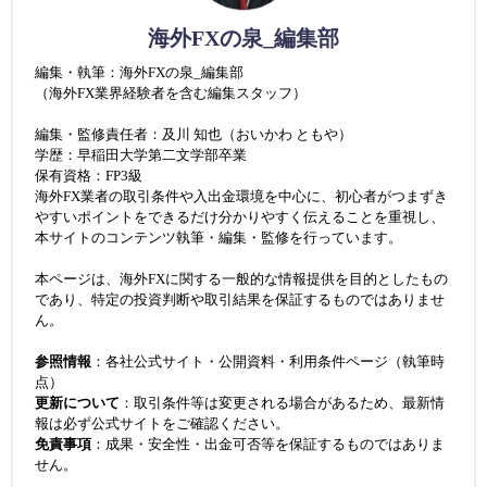
海外FXの泉_編集部
編集・執筆：海外FXの泉_編集部
（海外FX業界経験者を含む編集スタッフ）
編集・監修責任者：及川 知也（おいかわ ともや）
学歴：早稲田大学第二文学部卒業
保有資格：FP3級
海外FX業者の取引条件や入出金環境を中心に、初心者がつまずき
やすいポイントをできるだけ分かりやすく伝えることを重視し、
本サイトのコンテンツ執筆・編集・監修を行っています。
本ページは、海外FXに関する一般的な情報提供を目的としたもの
であり、特定の投資判断や取引結果を保証するものではありませ
ん。
参照情報
：各社公式サイト・公開資料・利用条件ページ（執筆時
点）
更新について
：取引条件等は変更される場合があるため、最新情
報は必ず公式サイトをご確認ください。
免責事項
：成果・安全性・出金可否等を保証するものではありま
せん。