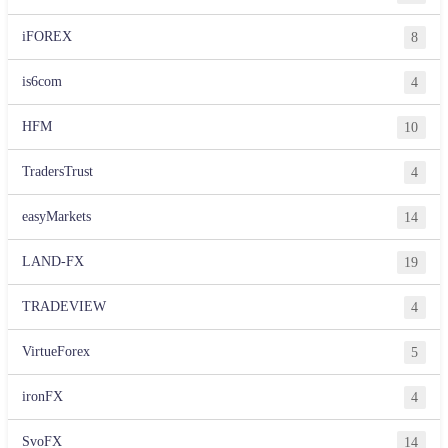
iFOREX
8
is6com
4
HFM
10
TradersTrust
4
easyMarkets
14
LAND-FX
19
TRADEVIEW
4
VirtueForex
5
ironFX
4
SvoFX
14