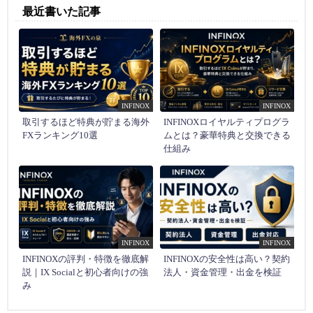
最近書いた記事
INFINOX
INFINOX
取引するほど特典が貯まる海外
INFINOXロイヤルティプログラ
FXランキング10選
ムとは？豪華特典と交換できる
仕組み
INFINOX
INFINOX
INFINOXの評判・特徴を徹底解
INFINOXの安全性は高い？契約
説｜IX Socialと初心者向けの強
法人・資金管理・出金を検証
み