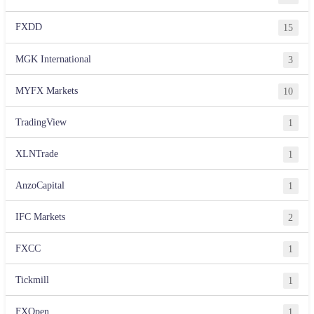
FXDD
15
MGK International
3
MYFX Markets
10
TradingView
1
XLNTrade
1
AnzoCapital
1
IFC Markets
2
FXCC
1
Tickmill
1
FXOpen
1