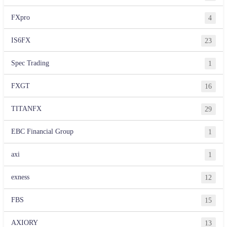
FXpro
4
IS6FX
23
Spec Trading
1
FXGT
16
TITANFX
29
EBC Financial Group
1
axi
1
exness
12
FBS
15
AXIORY
13