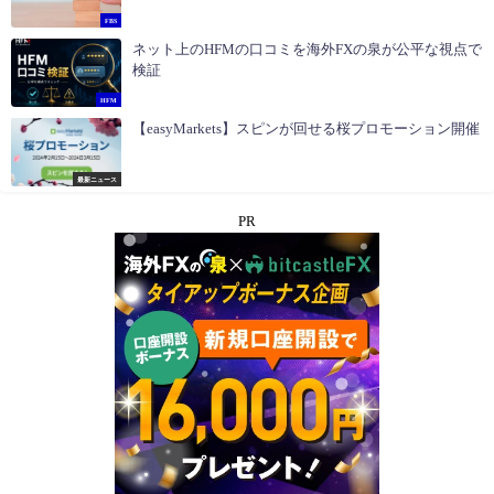
FBS
ネット上のHFMの口コミを海外FXの泉が公平な視点で
検証
HFM
【easyMarkets】スピンが回せる桜プロモーション開催
最新ニュース
PR