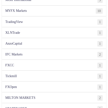
3
MYFX Markets
10
TradingView
1
XLNTrade
1
AnzoCapital
1
IFC Markets
2
FXCC
1
Tickmill
1
FXOpen
1
MILTON MARKETS
2