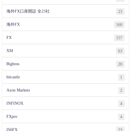
海外FX口座開設 全23社
23
海外FX
160
FX
157
XM
63
Bigboss
20
bitcastle
1
Axon Markets
2
INFINOX
4
FXpro
4
IS6FX
23