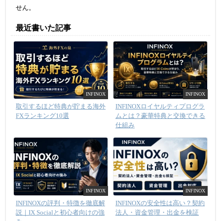
せん。
最近書いた記事
INFINOX
INFINOX
取引するほど特典が貯まる海外
INFINOXロイヤルティプログラ
FXランキング10選
ムとは？豪華特典と交換できる
仕組み
INFINOX
INFINOX
INFINOXの評判・特徴を徹底解
INFINOXの安全性は高い？契約
説｜IX Socialと初心者向けの強
法人・資金管理・出金を検証