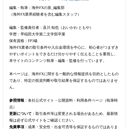
編集・執筆：海外FXの泉_編集部
（海外FX業界経験者を含む編集スタッフ）
編集・監修責任者：及川 知也（おいかわ ともや）
学歴：早稲田大学第二文学部卒業
保有資格：FP3級
海外FX業者の取引条件や入出金環境を中心に、初心者がつまずき
やすいポイントをできるだけ分かりやすく伝えることを重視し、
本サイトのコンテンツ執筆・編集・監修を行っています。
本ページは、海外FXに関する一般的な情報提供を目的としたもの
であり、特定の投資判断や取引結果を保証するものではありませ
ん。
参照情報
：各社公式サイト・公開資料・利用条件ページ（執筆時
点）
更新について
：取引条件等は変更される場合があるため、最新情
報は必ず公式サイトをご確認ください。
免責事項
：成果・安全性・出金可否等を保証するものではありま