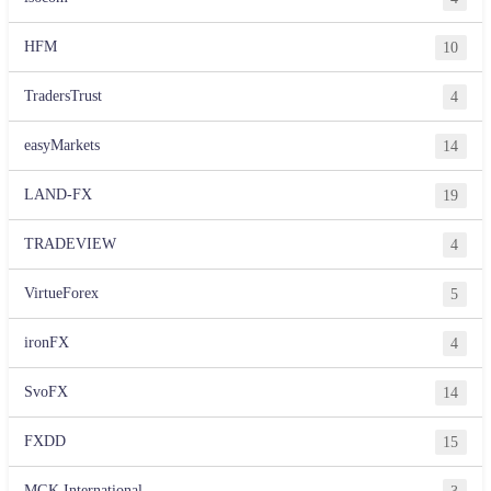
HFM
10
TradersTrust
4
easyMarkets
14
LAND-FX
19
TRADEVIEW
4
VirtueForex
5
ironFX
4
SvoFX
14
FXDD
15
MGK International