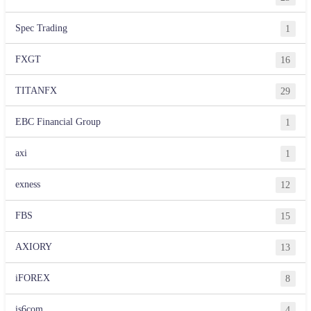
Spec Trading
1
FXGT
16
TITANFX
29
EBC Financial Group
1
axi
1
exness
12
FBS
15
AXIORY
13
iFOREX
8
is6com
4